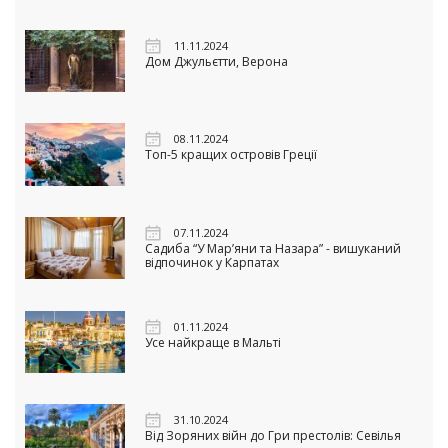
11.11.2024
Дом Джульєтти, Верона
08.11.2024
Топ-5 кращих островів Греції
07.11.2024
Садиба “У Мар’яни та Назара” - вишуканий
відпочинок у Карпатах
01.11.2024
Усе найкраще в Мальті
31.10.2024
Від Зоряних війн до Гри престолів: Севілья