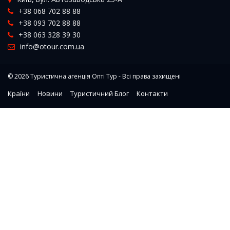
+38 068 702 88 88
+38 093 702 88 88
+38 063 328 39 30
info@otour.com.ua
© 2026
Туристична агенція Опті Тур
- Всі права захищені
Країни
Новини
Туристичний Блог
Контакти