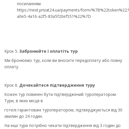
посиланням:
https://next.privat24.ua/payments/form/%7B%22token%22
a0e5-4a16-a2f5-83a5f20ef551%22%7D
Крок 5.
Забронюйте і оплатіть тур
Ми бронюємо тур, коли ви вносите передоплату або повну
оплату.
Крок 6.
Дочекайтеся підтвердження туру
Кожен тур повинен бути підтверджений туроператором.
Тури, в яких місця в
готелі гарантовані туроператором, підтверджуються від 30
хвилин до 24 годин.
На інші тури потрібно чекати підтвердження від 3 годин до