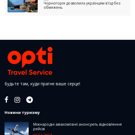
Чорногорія дозволила українцям в'їзд без
обмежень
Будьте там, куди прагне ваше серце!
Новини туризму
Міжнародні авіакомпанії анонсують відновлення
рейсів