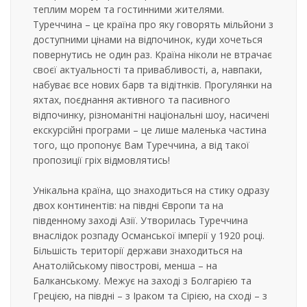
теплим морем та гостинними жителями.
Туреччина – це країна про яку говорять мільйони з
доступними цінами на відпочинок, куди хочеться
повернутись не один раз. Країна ніколи не втрачає
своєї актуальності та привабливості, а, навпаки,
набуває все нових барв та відітнків. Прогулянки на
яхтах, поєднання активного та пасивного
відпочинку, різноманітні національні шоу, насичені
екскурсійні програми – це лише маленька частина
того, що пропонує Вам Туреччина, а від такої
пропозиції гріх відмовлятись!
Унікальна країна, що знаходиться на стику одразу
двох континентів: на півдні Європи та на
південному заході Азії. Утворилась Туреччина
внаслідок розпаду Османської імперії у 1920 році.
Більшість території держави знаходиться на
Анатолійському півострові, менша – на
Балканському. Межує на заході з Болгарією та
Грецією, на півдні – з Іраком та Сірією, на сході – з