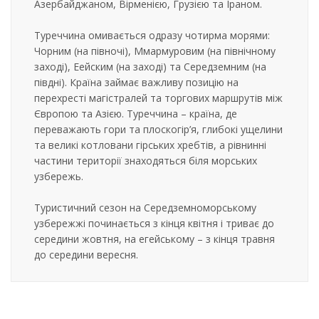
Азербайджаном, Вірменією, Грузією та Іраном.
Туреччина омивається одразу чотирма морями:
Чорним (на півночі), Ммармуровим (на північному
заході), Еейским (на заході) та Середземним (на
півдні). Країна займає важливу позицію на
перехресті магістралей та торгових маршрутів між
Європою та Азією. Туреччина – країна, де
переважають гори та плоскогір’я, глибокі ущелини
та великі котловани гірських хребтів, а рівнинні
частини території знаходяться біля морських
узбережь.
Туристичний сезон на Середземноморському
узбережжі починається з кінця квітня і триває до
середини жовтня, на егейському – з кінця травня
до середини вересня.