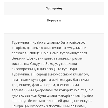
Про країну
Курорти
Туреччина – країна з цікавою багатовіковою
історією, цю землю християни та мусульмани
вважають священною. Саме тут закінчувався
Великий Шовковий шлях та злилися разом
мистецтва Сходу та Заходу, утворивши
високорозвинуті цивілізації та культури.
Туреччина, з її середземноморським кліматом,
пам'ятками культури та архітектури, багатими
традиціями, фолькльором, лікувальними
термальними джерелами та колоритною східною
кухнею, завжди була цікава мандрівникам. Країна
пропонує безліч можливостей для відпочинку на
найкращих курортах з протяжними пляжами,