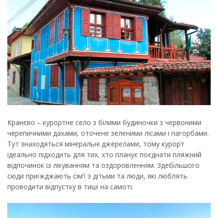
Кранєво – курортне село з білими будиночки з червоними
черепичними дахами, оточене зеленими лісами і пагорбами.
Тут знаходяться мінеральні джерелами, тому курорт
ідеально підходить для тих, хто планує поєднати пляжний
відпочинок із лікуванням та оздоровленням. Здебільшого
сюди приїжджають сім’ї з дітьми та люди, які люблять
проводити відпустку в тиші на самоті.