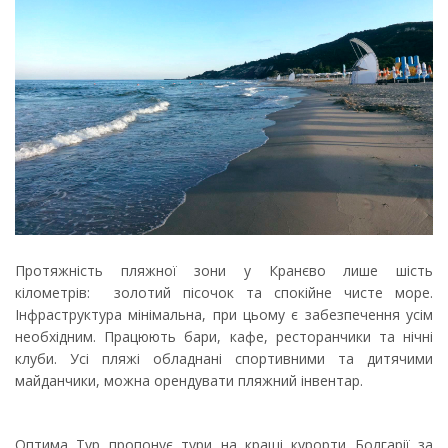
Протяжність пляжної зони у Кранєво лише шість
кілометрів: золотий пісочок та спокійне чисте море.
Інфраструктура мінімальна, при цьому є забезпечення усім
необхідним. Працюють бари, кафе, ресторанчики та нічні
клуби. Усі пляжі обладнані спортивними та дитячими
майданчики, можна орендувати пляжний інвентар.
Оптима Тур пропонує тури на кращі курорти Болгарії за