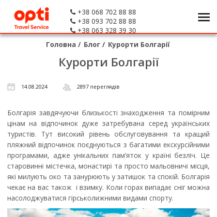
+38 068 702 88 88
+38 093 702 88 88
+38 063 328 39 30
Головна
/
Блог
/
Курорти Болгарії
Курорти Болгарії
14.08.2024
2897 переглядів
Болгарія завдячуючи близькості знаходження та помірним
цінам на відпочинок дуже затребувана серед українських
туристів. Тут високий рівень обслуговування та кращий
пляжний відпочинок поєднуються з багатими екскурсійними
програмами, адже унікальних пам’яток у країні безліч. Це
старовинні містечка, монастирі та просто мальовничі місця,
які милують око та занурюють у затишок та спокій. Болгарія
чекає на вас також і взимку. Коли горах випадає сніг можна
насолоджуватися гірськолижними видами спорту.