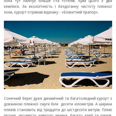
зона тут налічує більше ста готелів. Крім цього є два
кемпінги. За екологічність і бездоганну чистоту пляжної
зони, курорт отримав відзнаку - «Блакитний прапор».
Сонячний Берег дуже динамічний та багатолюдний курорт з
довжиною пляжної смуги біля десяти кілометрів. А ширина
пляжів становить від тридцяти до шістдесяти метрів. Пляжі
пісочні, місцевість навколо зелена, багато алей та парків.