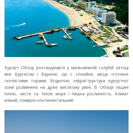
Курорт Обзор розташувався у мальовничій голубій затоці
між Бургасом і Варною. Це с спокійне, місце оточене
скелястими горами. Водночас інфраструктура курортної
зони розвинена на дуже високому рівні. В Обзорі піщані
пляжі, чисте та тепле море і пишна рослинність. Клімат
м’який, помірно-континентальний.