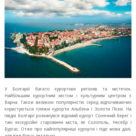
У Болгаріії багато курортних регіонів та містечок.
Найбільшим курортним містом і культурним центром є
Варна. Також великою популярністю серед відпочиваючих
користуються пляжні курорти Альбена і Золоти Піски. На
півдні Болгарії розкинувся відомий курорт Сонячний Берег і
такі екскурсійні старовинні міста, як Созополь, Несебр і
Бургас. Отже про найпопулярніші курорти і піде мова далі,
але вже більш детально.