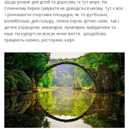
Щодо розваг для дітей та дорослих, їх тут море. На
Сонячному березі сумувати не доведеться нікому. Тут є все:
і різноманітні спортивні площадки, як то футбольні,
волейбольні, для гольфу, тенісні корти, фітнес-зали; так і
дитячі атракціони, аквапарки, лунапарки, майданчики та
інше. На курорті не вгасає нічне життя: цілодобово
працюють казино, ресторани, кафе.