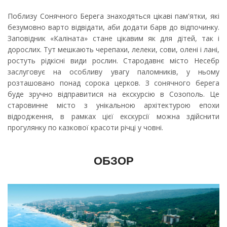
Поблизу Сонячного Берега знаходяться цікаві пам'ятки, які
безумовно варто відвідати, аби додати барв до відпочинку.
Заповідник «Каліната» стане цікавим як для дітей, так і
дорослих. Тут мешкають черепахи, лелеки, сови, олені і лані,
ростуть рідкісні види рослин. Стародавнє місто Несебр
заслуговує на особливу увагу паломників, у ньому
розташовано понад сорока церков. З сонячного берега
буде зручно відправитися на екскурсію в Созополь. Це
старовинне місто з унікальною архітектурою епохи
відродження, в рамках цієї екскурсії можна здійснити
прогулянку по казкової красоти річці у човні.
ОБЗОР