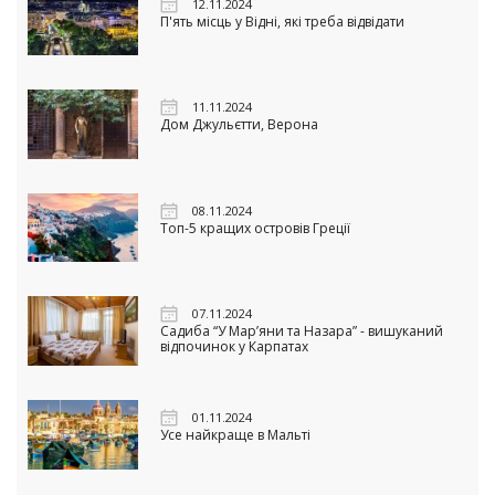
12.11.2024
П'ять місць у Відні, які треба відвідати
11.11.2024
Дом Джульєтти, Верона
08.11.2024
Топ-5 кращих островів Греції
07.11.2024
Садиба “У Мар’яни та Назара” - вишуканий
відпочинок у Карпатах
01.11.2024
Усе найкраще в Мальті