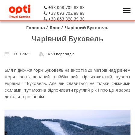
+38 068 702 88 88
+38 093 702 88 88
+38 063 328 39 30
Головна
/
Блог
/
Чарівний Буковель
Чарівний Буковель
19.11.2023
4891 переглядів
Біля підніжжя гори Буковель на висоті 920 метрів над рівнем
моря розташований найбільший гірськолижний курорт
України – Буковель. Але він славиться не тільки сніжними
схилами, тут можна відпочивати круглий рік і про це я зараз
детально розповім.