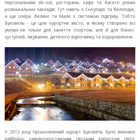
персональним ski-out, ресторани, кафе та багато різних
розважальних закладів. Тут навіть є Сноупарк та Велопарк,
а ще озера: Велике та Мале з системою підігріву. Тобто
Буковель - це ціле курортне місто, в якому створено всі
умови не тільки для заняття спортом, але й для бізнес-
зустрічей, лікування, дитячого відпочинку та оздоровлення.
У 2012 році гірськолижний курорт Буковель було визнано
найбільш швидкозростаючим гірським курортом світу.