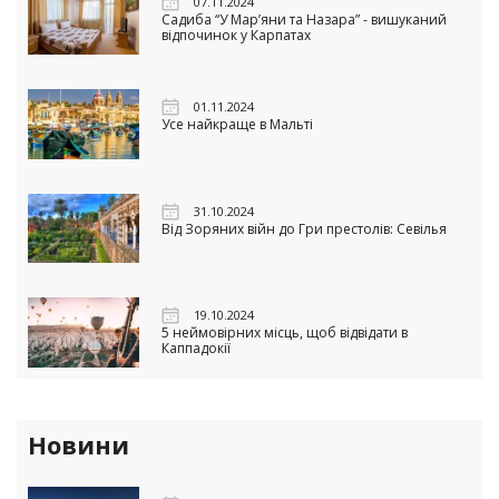
07.11.2024
Садиба “У Мар’яни та Назара” - вишуканий
відпочинок у Карпатах
01.11.2024
Усе найкраще в Мальті
31.10.2024
Від Зоряних війн до Гри престолів: Севілья
19.10.2024
5 неймовірних місць, щоб відвідати в
Каппадокії
Новини