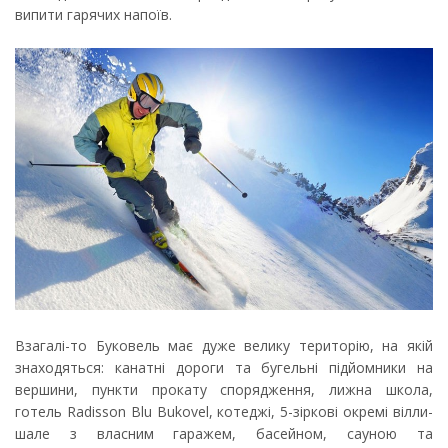
випити гарячих напоїв.
Взагалі-то Буковель має дуже велику територію, на якій
знаходяться: канатні дороги та бугельні підйомники на
вершини, пункти прокату спорядження, лижна школа,
готель Radisson Blu Bukovel, котеджі, 5-зіркові окремі вілли-
шале з власним гаражем, басейном, сауною та